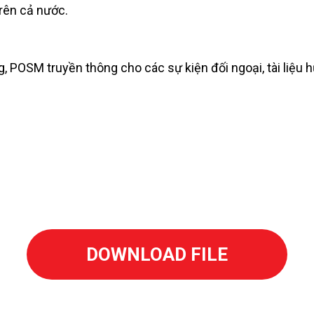
rên cả nước.
ing, POSM truyền thông cho các sự kiện đối ngoại, tài li
Biên soạn nội dung - Chụp hình - Thiết kế - in ấn, cùng đ
 Quý khách hàng tạo nên ấn tượng & hiệu quả để đón đầu 
DOWNLOAD FILE