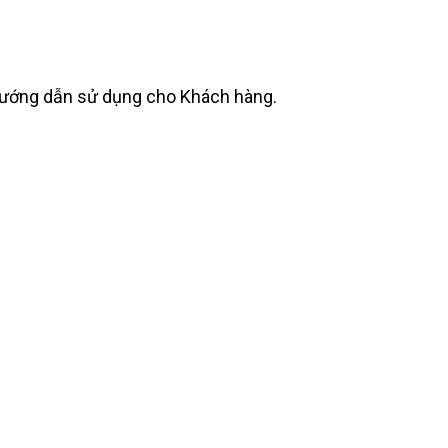
ệu hướng dẫn sử dụng cho Khách hàng.
ội ngũ chuyên nghiệp HAKI tin rằng
mọi cơ hội kinh doanh.