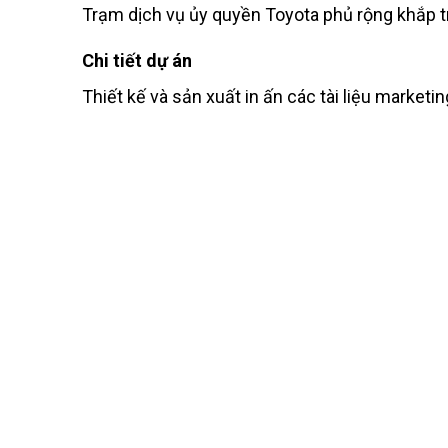
Trạm dịch vụ ủy quyền Toyota phủ rộng khắp t
Chi tiết dự án
Thiết kế và sản xuất in ấn các tài liệu market
Với Dịch vụ thiết kế trọn gói từ 
chúng tôi sẽ cùng với