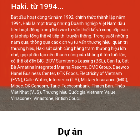
Haki.
từ 1994...
Bắt đầu hoạt động từ năm 1992, chính thức thành lập năm
1994, Haki là một trong những Doanh nghiệp Việt Nam đầu
tiên hoạt động trong lĩnh vực tư vấn thiết kế và cung cấp các
giải pháp tổng thể về tiếp thị truyền thông. Trong suốt những
năm qua, thông qua các dịch vụ tư vấn thương hiệu, quản trị
thương hiệu, Haki sát cánh cùng hàng trăm thương hiệu lớn
nhỏ, góp phần tạo nên thành công của không ít tên tuổi lớn,
có thể kể đến BIC, BIDV Sumitomo Leasing (BSL), Canifa, Cát
Bà Amatina Integrated Marina Resorts, CMC Group, Daewoo
Hanel Business Center, ĐTK Foods, Electricity of Vietnam
(EVN), Galle Watch, Interserco (ILS), Military Insurance (MIC),
Mipec, OK Condom, Taric, Techcombank, Thạch Bàn, Thép
Việt Nhật (VJS), Thương hiệu Quốc gia Vietnam Value,
Vinaconex, Vinastone, British Coucil...
Dự án