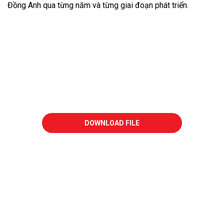
Đồng Anh qua từng năm và từng giai đoạn phát triển.
Với Dịch vụ thiết kế trọn gói từ Biên soạn nội dung
- Chụp hình - Thiết kế - in ấn, cùng đội ngũ chuyên
nghiệp HAKI tin rằng chúng tôi sẽ cùng với Quý
khách hàng tạo nên ấn tượng & hiệu quả để đón
đầu mọi cơ hội kinh doanh.
DOWNLOAD FILE