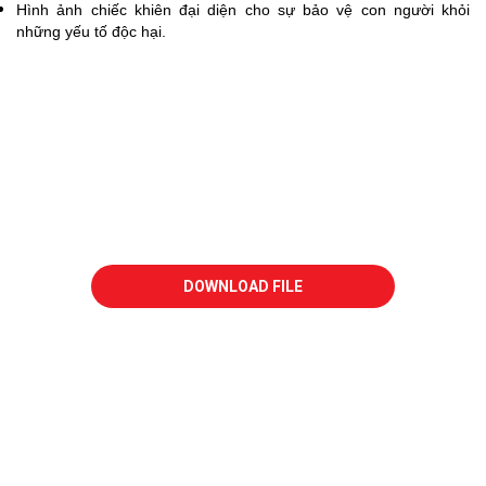
Hình ảnh chiếc khiên đại diện cho sự bảo vệ con người khỏi
những yếu tố độc hại.
Với Dịch vụ thiết kế trọn gói từ Biên soạn nội dung
- Chụp hình - Thiết kế - in ấn, cùng đội ngũ chuyên
nghiệp HAKI tin rằng chúng tôi sẽ cùng với Quý
khách hàng tạo nên ấn tượng & hiệu quả để đón
đầu mọi cơ hội kinh doanh.
DOWNLOAD FILE