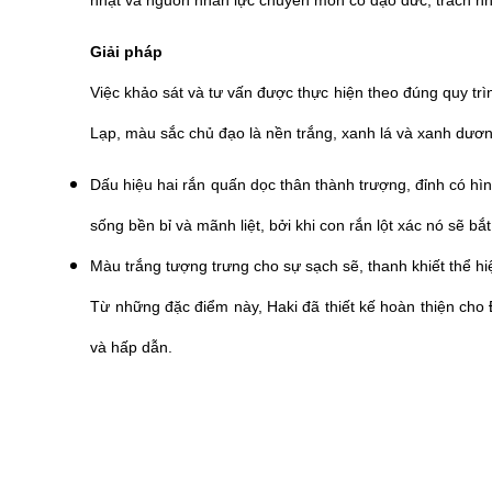
nhật và nguồn nhân lực chuyên môn có đạo đức, trách nhiệ
Giải pháp
Việc khảo sát và tư vấn được thực hiện theo đúng quy tr
Lạp, màu sắc chủ đạo là nền trắng, xanh lá và xanh dươn
Dấu hiệu hai rắn quấn dọc thân thành trượng, đỉnh có hì
sống bền bỉ và mãnh liệt, bởi khi con rắn lột xác nó sẽ 
Màu trắng tượng trưng cho sự sạch sẽ, thanh khiết thể hiệ
Từ những đặc điểm này, Haki đã thiết kế hoàn thiện cho
và hấp dẫn.