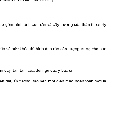
 tiềm lực lớn lao của Trường.
bao gồm hình ảnh con rắn và cây trượng của thần thoại Hy
hĩa về sức khỏe thì hình ảnh rắn còn tượng trưng cho sức
n cậy, tận tâm của đội ngũ các y bác sĩ.
ện đại, ấn tượng, tạo nên một diện mạo hoàn toàn mới lạ