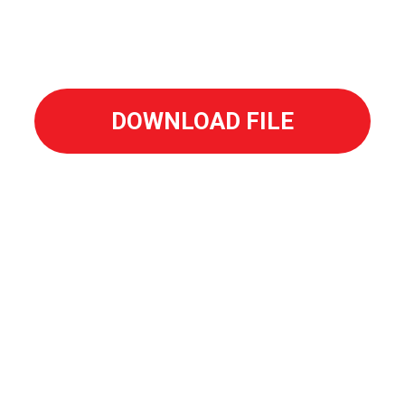
Biên soạn nội dung - Chụp hình - Thiết kế - in ấn, cùng đ
 Quý khách hàng tạo nên ấn tượng & hiệu quả để đón đầu 
DOWNLOAD FILE