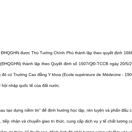
ủa ĐHQGHN được Thủ Tướng Chính Phủ thành lập theo quyết định 166
HQGHN) thành lập theo Quyết định số 1507/QĐ-TCCB ngày 20/5/2010, 
 đó có Trường Cao đẳng Y khoa (Ecole supérieure de Médecine - 19
ế hội nhập quốc tế của đất nước.
hau tạo dựng niềm tin” để định hướng học tập, rèn luyện và phấn đấu c
tiếp nhận và chuyển giao tri thức, cung cấp dịch vụ y tế chất lượng c