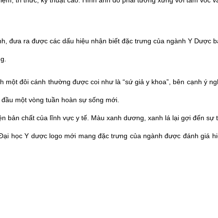
m, tri thức, kỹ thuật cao. Hình ảnh đó phải tương xứng với tầm vóc và
ình, đưa ra được các dấu hiệu nhận biết đặc trưng của ngành Y Dược 
g.
nh một đôi cánh thường được coi như là “sứ giả y khoa”, bên cạnh ý ng
bắt đầu một vòng tuần hoàn sự sống mới.
n bản chất của lĩnh vực y tế. Màu xanh dương, xanh lá lại gợi đến sự ti
 Đại học Y dược logo mới mang đặc trưng của ngành được đánh giá hi